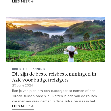
precies wat ze moete...
LEES MEER →
BUDGET & PLANNING
Dit zijn de beste reisbestemmingen in
Azië voor budgetreizigers
25 June 2024
Ben je van plan om een tussenjaar te nemen of een
‘break’ tussen banen in? Reizen is een van de routes
die mensen vaak nemen tijdens zulke pauzes in het
leven. Vele denken vaak dat...
LEES MEER →