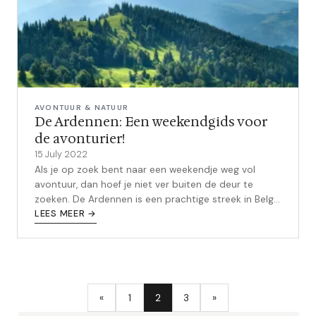
AVONTUUR & NATUUR
De Ardennen: Een weekendgids voor
de avonturier!
15 July 2022
Als je op zoek bent naar een weekendje weg vol
avontuur, dan hoef je niet ver buiten de deur te
zoeken. De Ardennen is een prachtige streek in België
die glooiende heuvels, dichte ...
LEES MEER →
«
1
2
3
»