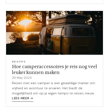
REISTIPS
Hoe camperaccessoires je reis nog veel
leuker kunnen maken
30 May 2023
Reizen met een camper is een geweldige manier om
vrijheid en avontuur te ervaren. Het biedt de
mogelijkheid om op je eigen tempo te reizen, nieuwe
plekken te ontdekken en te geniet...
LEES MEER →