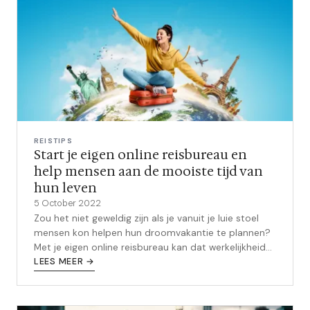
REISTIPS
Start je eigen online reisbureau en
help mensen aan de mooiste tijd van
hun leven
5 October 2022
Zou het niet geweldig zijn als je vanuit je luie stoel
mensen kon helpen hun droomvakantie te plannen?
Met je eigen online reisbureau kan dat werkelijkheid
worden! In dit bericht g...
LEES MEER →