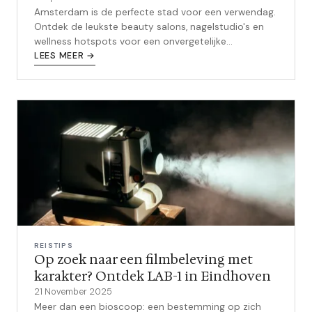
Amsterdam is de perfecte stad voor een verwendag.
Ontdek de leukste beauty salons, nagelstudio's en
wellness hotspots voor een onvergetelijke
stedentrip.
LEES MEER →
REISTIPS
Op zoek naar een filmbeleving met
karakter? Ontdek LAB-1 in Eindhoven
21 November 2025
Meer dan een bioscoop: een bestemming op zich