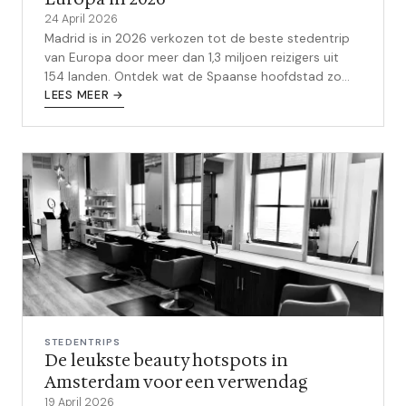
24 April 2026
Madrid is in 2026 verkozen tot de beste stedentrip
van Europa door meer dan 1,3 miljoen reizigers uit
154 landen. Ontdek wat de Spaanse hoofdstad zo
bijzonder maakt.
LEES MEER →
STEDENTRIPS
De leukste beauty hotspots in
Amsterdam voor een verwendag
19 April 2026