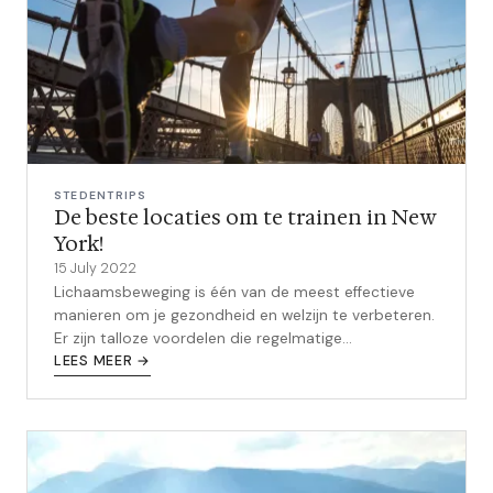
STEDENTRIPS
De beste locaties om te trainen in New
York!
15 July 2022
Lichaamsbeweging is één van de meest effectieve
manieren om je gezondheid en welzijn te verbeteren.
Er zijn talloze voordelen die regelmatige
lichaamsbeweging met zich meebrengt, w...
LEES MEER →