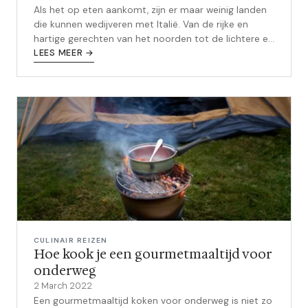
Als het op eten aankomt, zijn er maar weinig landen
die kunnen wedijveren met Italië. Van de rijke en
hartige gerechten van het noorden tot de lichtere en
smaakvollere keuken van h...
LEES MEER →
CULINAIR REIZEN
Hoe kook je een gourmetmaaltijd voor
onderweg
2 March 2022
Een gourmetmaaltijd koken voor onderweg is niet zo