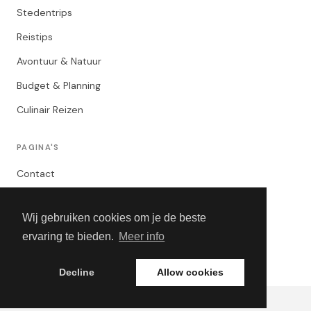
Stedentrips
Reistips
Avontuur & Natuur
Budget & Planning
Culinair Reizen
PAGINA'S
Contact
Privacybeleid
Wij gebruiken cookies om je de beste
Algemene Voorwaarden
ervaring te bieden.
Meer info
Adverteren
Decline
Allow cookies
© 2026 Perfect Trips. Alle rechten voorbehouden.