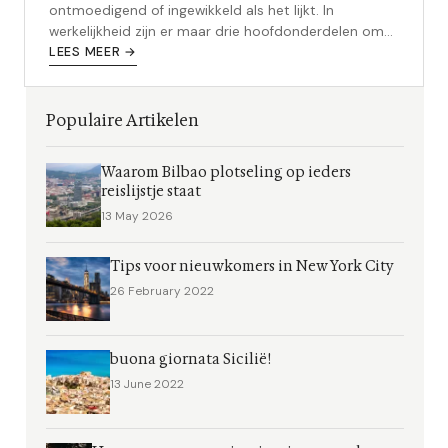
ontmoedigend of ingewikkeld als het lijkt. In
werkelijkheid zijn er maar drie hoofdonderdelen om
rekening mee te houden: voorbere...
LEES MEER →
Populaire Artikelen
Waarom Bilbao plotseling op ieders
reislijstje staat
13 May 2026
Tips voor nieuwkomers in New York City
26 February 2022
buona giornata Sicilië!
13 June 2022