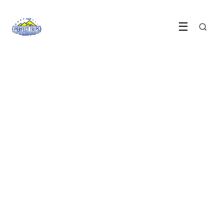
☰
CULINAIR REIZEN
Italië: Dé bestemming om
culinair te genieten!
LEES ARTIKEL →