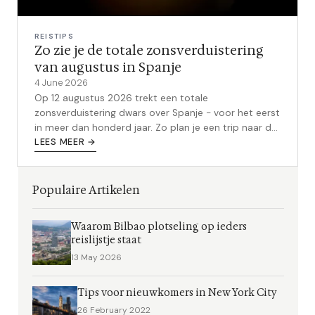
REISTIPS
Zo zie je de totale zonsverduistering
van augustus in Spanje
4 June 2026
Op 12 augustus 2026 trekt een totale
zonsverduistering dwars over Spanje - voor het eerst
in meer dan honderd jaar. Zo plan je een trip naar de
beste kijklocaties: van Galicië tot Valencia en
LEES MEER →
Mallorca.
Populaire Artikelen
Waarom Bilbao plotseling op ieders
reislijstje staat
13 May 2026
Tips voor nieuwkomers in New York City
26 February 2022