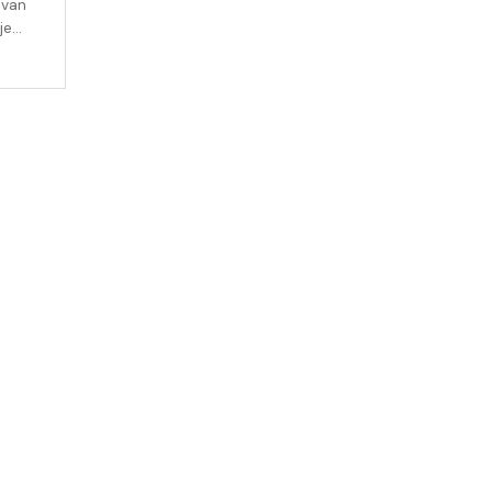
 van
je
ten
ars,
 een