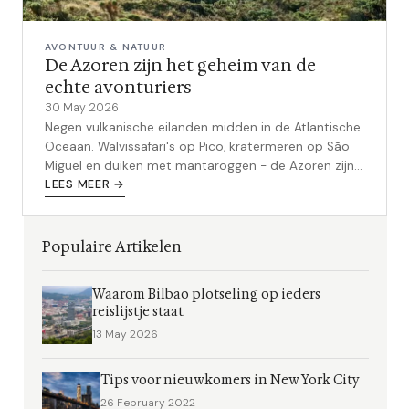
AVONTUUR & NATUUR
De Azoren zijn het geheim van de
echte avonturiers
30 May 2026
Negen vulkanische eilanden midden in de Atlantische
Oceaan. Walvissafari's op Pico, kratermeren op São
Miguel en duiken met mantaroggen - de Azoren zijn
het best bewaarde avontuurgeheim van Europa.
LEES MEER →
Populaire Artikelen
Waarom Bilbao plotseling op ieders
reislijstje staat
13 May 2026
Tips voor nieuwkomers in New York City
26 February 2022