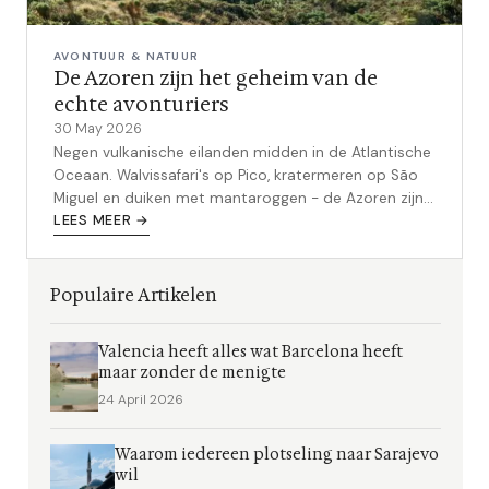
AVONTUUR & NATUUR
De Azoren zijn het geheim van de
echte avonturiers
30 May 2026
Negen vulkanische eilanden midden in de Atlantische
Oceaan. Walvissafari's op Pico, kratermeren op São
Miguel en duiken met mantaroggen - de Azoren zijn
het best bewaarde avontuurgeheim van Europa.
LEES MEER →
Populaire Artikelen
Valencia heeft alles wat Barcelona heeft
maar zonder de menigte
24 April 2026
Waarom iedereen plotseling naar Sarajevo
wil