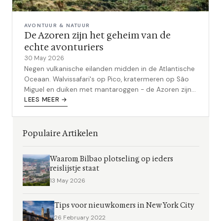
AVONTUUR & NATUUR
De Azoren zijn het geheim van de
echte avonturiers
30 May 2026
Negen vulkanische eilanden midden in de Atlantische
Oceaan. Walvissafari's op Pico, kratermeren op São
Miguel en duiken met mantaroggen - de Azoren zijn
het best bewaarde avontuurgeheim van Europa.
LEES MEER →
Populaire Artikelen
Waarom Bilbao plotseling op ieders
reislijstje staat
13 May 2026
Tips voor nieuwkomers in New York City
26 February 2022